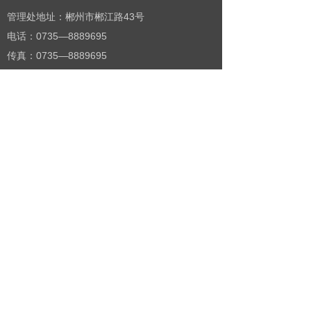
管理处地址：郴州市郴江路43号
电话：0735—8889695
传真：0735—8889695
苏仙岭景区地址：郴州市苏仙区苏仙北路2号
电话：0735-2885797
传真：0735-2885797
万华岩景区地址：郴州市北湖区万华岩镇坦山村
电话：0735-2795057
传真：0735-2795057
版权所有©
湖南苏仙岭-万华岩风景名胜区管理处