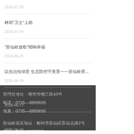
2026-07-20
林间“卫士“上岗
2026-07-16
“苏仙岭放歌”唱响幸福
2026-06-25
以虫治虫绿意 生态防控守美景——苏仙岭景区开展赤眼蜂生物防治工作
2026-06-19
管理处地址：郴州市郴江路43号
“国家应急管理科普库”正式上线运行
电话：0735—8889695
2026-06-17
传真：0735—8889695
树立和践行正确政绩观 | 重实干创实绩 兴生态惠民生
苏仙岭景区地址：郴州市苏仙区苏仙北路2号
2026-06-15
电话：0735-2885797