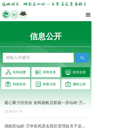
끀
信息公开
끠
凝心聚力担使命 奋楫扬帆启新篇—苏仙岭-万华岩风景名胜区管理处工会换届选举圆满完成
2026-07-24
湖南苏仙岭-万华岩风景名胜区管理处关于采购离心多级泵、交流异步电机的公告